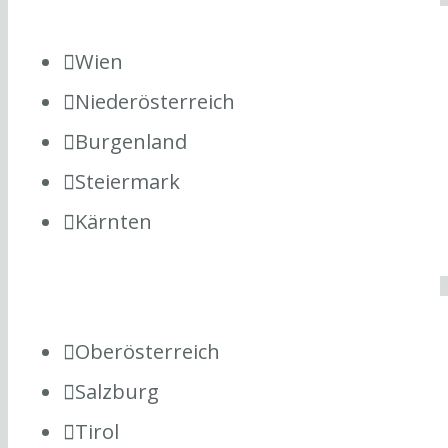
Wien
Niederösterreich
Burgenland
Steiermark
Kärnten
Oberösterreich
Salzburg
Tirol