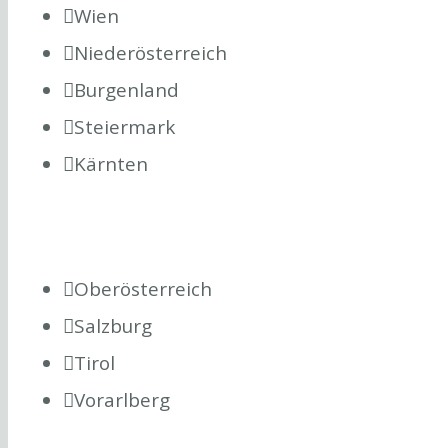
Wien
Niederösterreich
Burgenland
Steiermark
Kärnten
Oberösterreich
Salzburg
Tirol
Vorarlberg