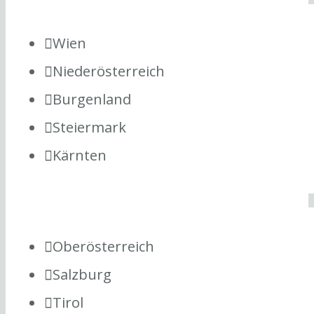
Wien
Niederösterreich
Burgenland
Steiermark
Kärnten
Oberösterreich
Salzburg
Tirol