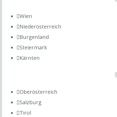
Wien
Niederösterreich
Burgenland
Steiermark
Kärnten
Oberösterreich
Salzburg
Tirol