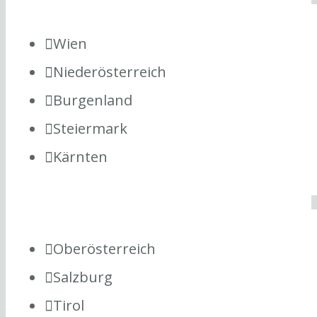
Wien
Niederösterreich
Burgenland
Steiermark
Kärnten
Oberösterreich
Salzburg
Tirol