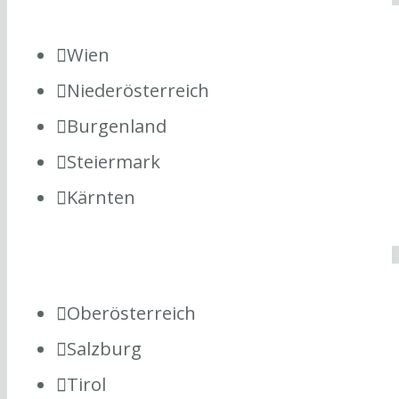
Wien
Niederösterreich
Burgenland
Steiermark
Kärnten
Oberösterreich
Salzburg
Tirol