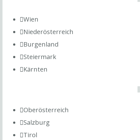
Wien
Niederösterreich
Burgenland
Steiermark
Kärnten
Oberösterreich
Salzburg
Tirol