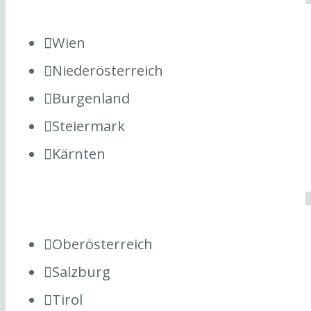
Wien
Niederösterreich
Burgenland
Steiermark
Kärnten
Oberösterreich
Salzburg
Tirol