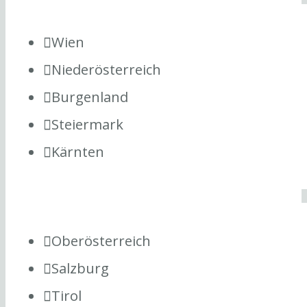
Wien
Niederösterreich
Burgenland
Steiermark
Kärnten
Oberösterreich
Salzburg
Tirol