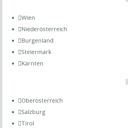
Wien
Niederösterreich
Burgenland
Steiermark
Kärnten
Oberösterreich
Salzburg
Tirol