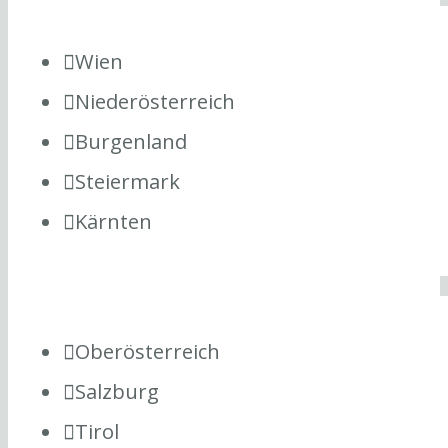
Wien
Niederösterreich
Burgenland
Steiermark
Kärnten
Oberösterreich
Salzburg
Tirol