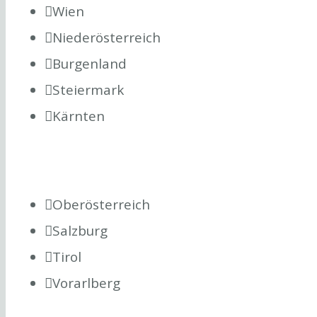
Wien
Niederösterreich
Burgenland
Steiermark
Kärnten
Oberösterreich
Salzburg
Tirol
Vorarlberg