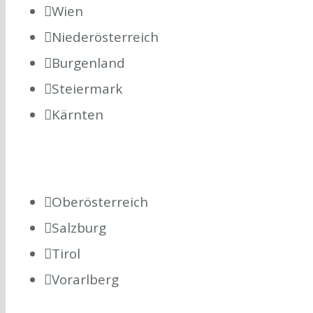
Wien
Niederösterreich
Burgenland
Steiermark
Kärnten
Oberösterreich
Salzburg
Tirol
Vorarlberg