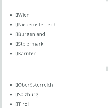
Wien
Niederösterreich
Burgenland
Steiermark
Kärnten
Oberösterreich
Salzburg
Tirol