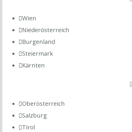
Wien
Niederösterreich
Burgenland
Steiermark
Kärnten
Oberösterreich
Salzburg
Tirol