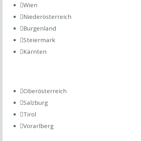
Wien
Niederösterreich
Burgenland
Steiermark
Kärnten
Oberösterreich
Salzburg
Tirol
Vorarlberg