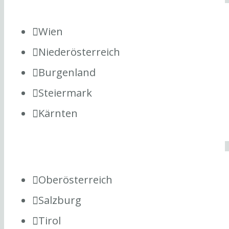
Wien
Niederösterreich
Burgenland
Steiermark
Kärnten
Oberösterreich
Salzburg
Tirol