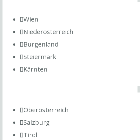
Wien
Niederösterreich
Burgenland
Steiermark
Kärnten
Oberösterreich
Salzburg
Tirol