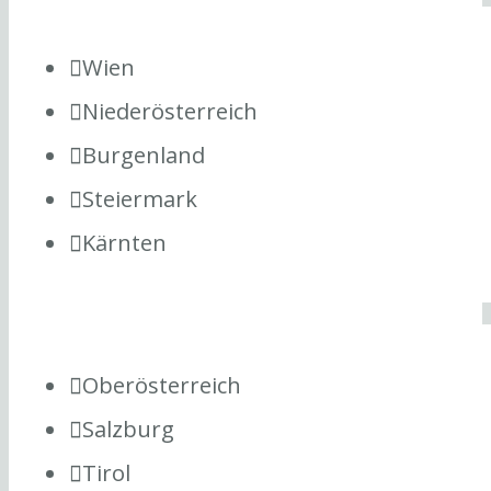
Wien
Niederösterreich
Burgenland
Steiermark
Kärnten
Oberösterreich
Salzburg
Tirol