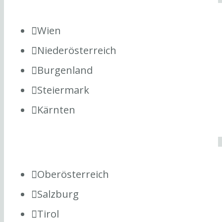
Wien
Niederösterreich
Burgenland
Steiermark
Kärnten
Oberösterreich
Salzburg
Tirol