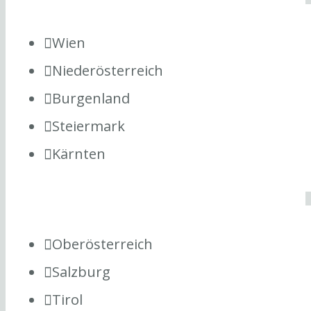
Wien
Niederösterreich
Burgenland
Steiermark
Kärnten
Oberösterreich
Salzburg
Tirol