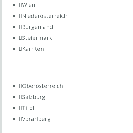
Wien
Niederösterreich
Burgenland
Steiermark
Kärnten
Oberösterreich
Salzburg
Tirol
Vorarlberg