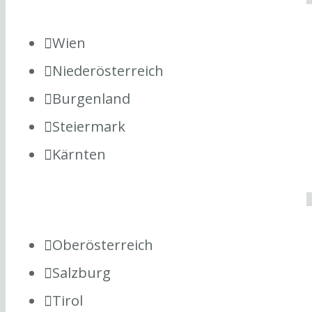
Wien
Niederösterreich
Burgenland
Steiermark
Kärnten
Oberösterreich
Salzburg
Tirol