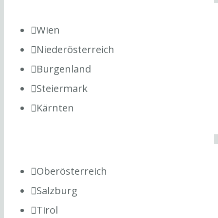
Wien
Niederösterreich
Burgenland
Steiermark
Kärnten
Oberösterreich
Salzburg
Tirol