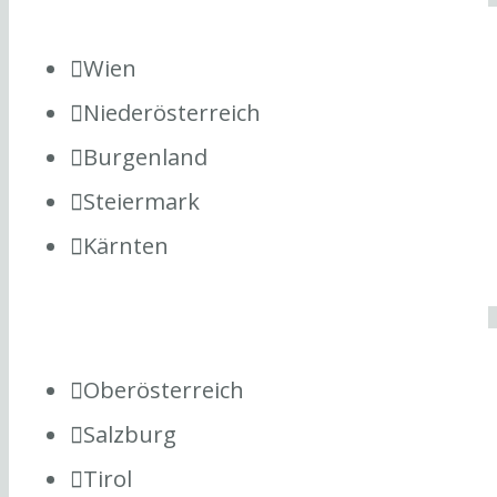
Wien
Niederösterreich
Burgenland
Steiermark
Kärnten
Oberösterreich
Salzburg
Tirol