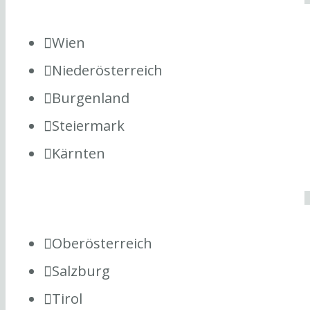
Wien
Niederösterreich
Burgenland
Steiermark
Kärnten
Oberösterreich
Salzburg
Tirol