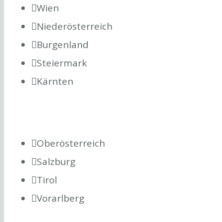
Wien
Niederösterreich
Burgenland
Steiermark
Kärnten
Oberösterreich
Salzburg
Tirol
Vorarlberg