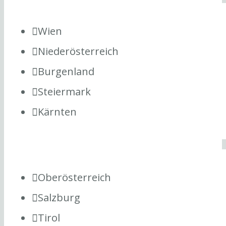
Wien
Niederösterreich
Burgenland
Steiermark
Kärnten
Oberösterreich
Salzburg
Tirol