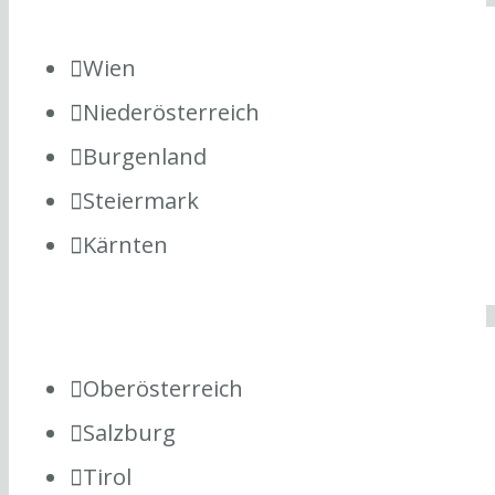
Wien
Niederösterreich
Burgenland
Steiermark
Kärnten
Oberösterreich
Salzburg
Tirol