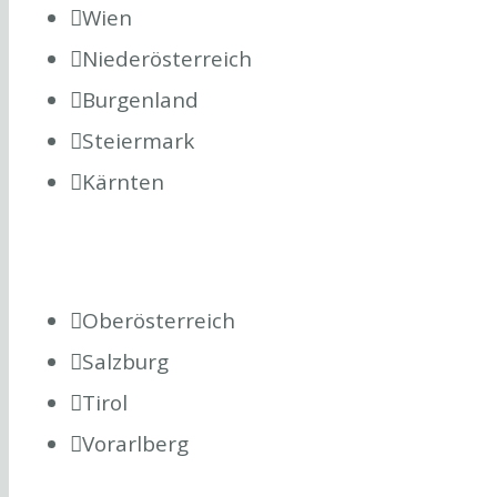
Wien
Niederösterreich
Burgenland
Steiermark
Kärnten
Oberösterreich
Salzburg
Tirol
Vorarlberg