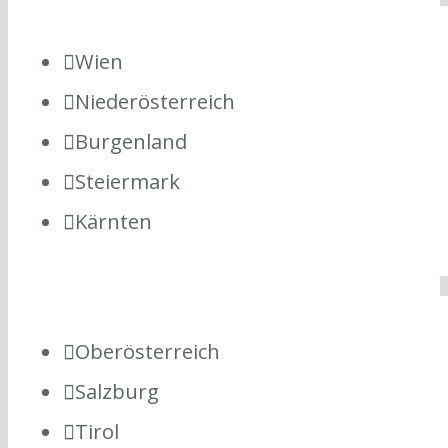
Wien
Niederösterreich
Burgenland
Steiermark
Kärnten
Oberösterreich
Salzburg
Tirol