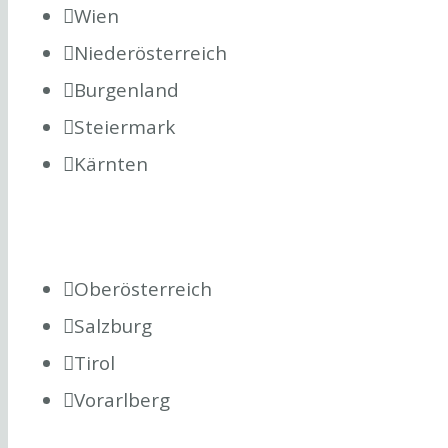
Wien
Niederösterreich
Burgenland
Steiermark
Kärnten
Oberösterreich
Salzburg
Tirol
Vorarlberg