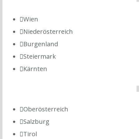
Wien
Niederösterreich
Burgenland
Steiermark
Kärnten
Oberösterreich
Salzburg
Tirol