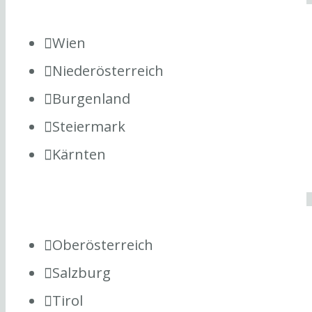
Wien
Niederösterreich
Burgenland
Steiermark
Kärnten
Oberösterreich
Salzburg
Tirol