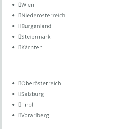
Wien
Niederösterreich
Burgenland
Steiermark
Kärnten
Oberösterreich
Salzburg
Tirol
Vorarlberg