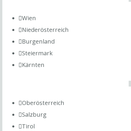
Wien
Niederösterreich
Burgenland
Steiermark
Kärnten
Oberösterreich
Salzburg
Tirol