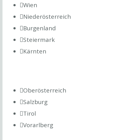
Wien
Niederösterreich
Burgenland
Steiermark
Kärnten
Oberösterreich
Salzburg
Tirol
Vorarlberg