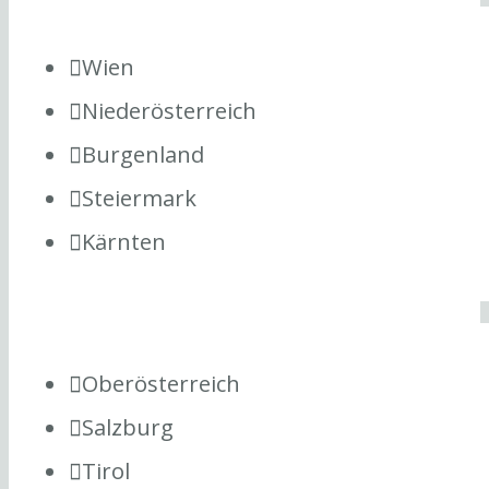
Wien
Niederösterreich
Burgenland
Steiermark
Kärnten
Oberösterreich
Salzburg
Tirol