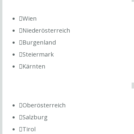
Wien
Niederösterreich
Burgenland
Steiermark
Kärnten
Oberösterreich
Salzburg
Tirol