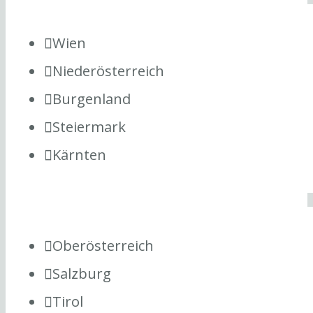
Wien
Niederösterreich
Burgenland
Steiermark
Kärnten
Oberösterreich
Salzburg
Tirol