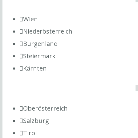
Wien
Niederösterreich
Burgenland
Steiermark
Kärnten
Oberösterreich
Salzburg
Tirol