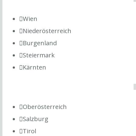
Wien
Niederösterreich
Burgenland
Steiermark
Kärnten
Oberösterreich
Salzburg
Tirol