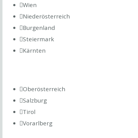
Wien
Niederösterreich
Burgenland
Steiermark
Kärnten
Oberösterreich
Salzburg
Tirol
Vorarlberg