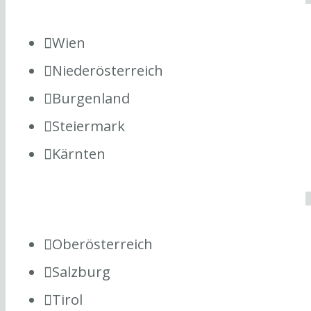
Wien
Niederösterreich
Burgenland
Steiermark
Kärnten
Oberösterreich
Salzburg
Tirol