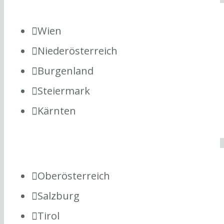
Wien
Niederösterreich
Burgenland
Steiermark
Kärnten
Oberösterreich
Salzburg
Tirol